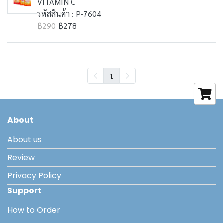
VITAMIN C
รหัสสินค้า : P-7604
฿290
฿278
1
About
About us
Review
Privacy Policy
Support
How to Order