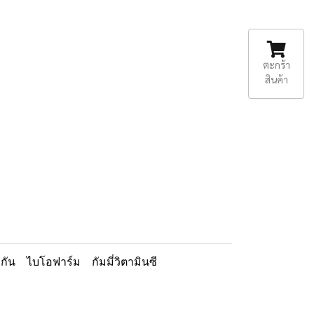
ตะกร้า
สินค้า
มกัน
ไบโอฟาร์ม
กัมมี่วิตามินซี