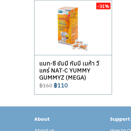
-31%
แนท-ซี ยัมมี กัมมี เมก้า วี
แคร์ NAT-C YUMMY
GUMMYZ (MEGA)
฿110
฿160
About
Support
About us
How to O