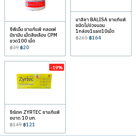
บาลิซา BALISA ยาแก้แพ้
ชนิดไม่ง่วงนอน
ซีพีเอ็ม ยาแก้แพ้ คลอเฟ
1กล่อง1แผง10เม็ด
นิรามีน เม็ดสีเหลือง CPM
฿265
฿164
ขวด100 เม็ด
฿39
฿20
-19%
ซีร์เทค ZYRTEC ยาแก้แพ้
ขนาด 10 มก.
฿149
฿121