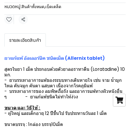
หมวดหมู่:
สินค้าทั้งหมด
,
เบ็ดเตล็ด
แชร์
รายละเอียดสินค้า
ยาแก้แพ้ อัลเลอร์นิค ชนิดเม็ด (Allernix tablet)
สูตรในยา 1 เม็ด ประกอบด้วยตัวยาลอราทาดีน (Loratadine) 10
มก.
- ยาบรรเทาอาการแพ้ของระบบทางเดินหายใจ เช่น จาม น้ำมูก
ไหล คันจมูก คันตา แสบตา เนื่องจากโรคภูมิแพ้
- บรรเทาอาการของ ลมพิษเรื้อรัง และอาการแพ้ทางผิวหนังอื่น
ๆ - ยาแก้แพ้ชนิดไม่ทำให้ง่วง
ขนาด และ วิธีใช้ :
- ผู้ใหญ่ และเด็กอายุ 12 ปีขึ้นไป รับประทานวันละ 1 เม็ด
ขนาดบรรจุ : 1กล่อง บรรจุ10เม็ด