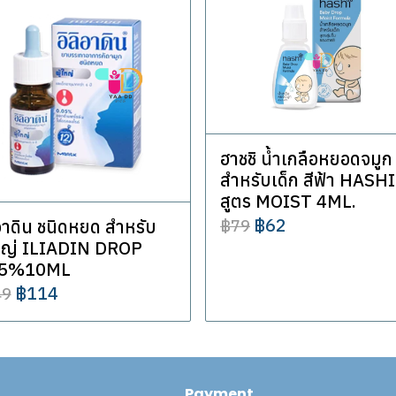
ฮาชชิ น้ำเกลือหยอดจมูก
สำหรับเด็ก สีฟ้า HASHI
สูตร MOIST 4ML.
฿62
ิอาดิน ชนิดหยด สำหรับ
฿79
ใหญ่ ILIADIN DROP
05%10ML
฿114
49
Payment