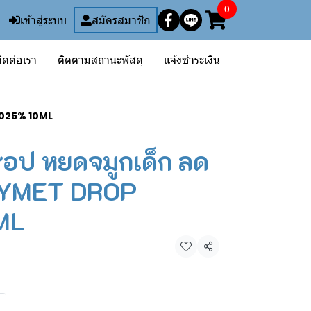
0
เข้าสู่ระบบ
สมัครสมาชิก
ิดต่อเรา
ติดตามสถานะพัสดุ
แจ้งชำระเงิน
0.025% 10ML
ดรอป หยดจมูกเด็ก ลด
OXYMET DROP
ML
แชร์