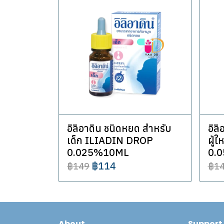
อิลิอาดิน ชนิดหยด สำหรับ
อิล
เด็ก ILIADIN DROP
ผู้
0.025%10ML
0.
฿114
฿149
฿1
About
Support