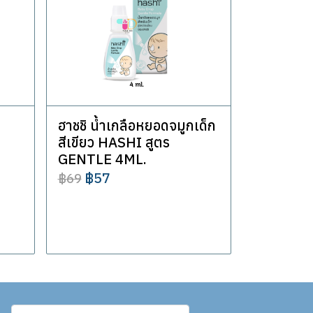
ฮาชชิ น้ำเกลือหยอดจมูกเด็ก
สีเขียว HASHI สูตร
GENTLE 4ML.
฿57
฿69