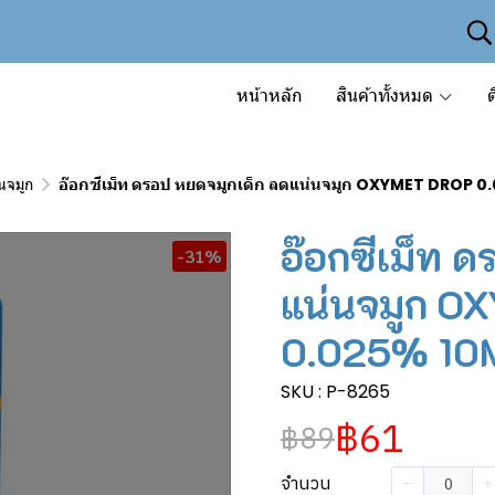
หน้าหลัก
สินค้าทั้งหมด
ต
นจมูก
อ๊อกซีเม็ท ดรอป หยดจมูกเด็ก ลดแน่นจมูก OXYMET DROP 
อ๊อกซีเม็ท 
-31%
แน่นจมูก 
0.025% 10
SKU : P-8265
฿61
฿89
จำนวน