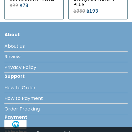
PLUS
฿99
฿78
฿350
฿193
About
About us
Review
Privacy Policy
Support
How to Order
How to Payment
Order Tracking
Payment