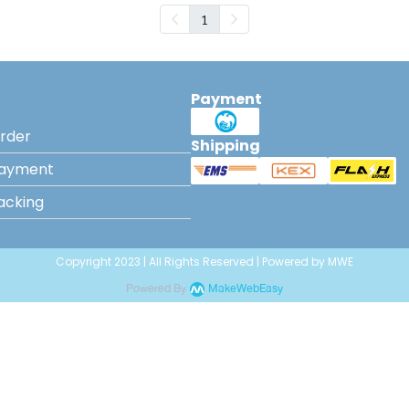
1
Payment
rder
Shipping
Payment
acking
Copyright 2023 | All Rights Reserved | Powered by MWE
Powered By
MakeWebEasy