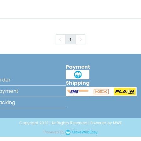
1
Payment
rder
Shipping
Payment
acking
Copyright 2023 | All Rights Reserved | Powered by MWE
Powered By
MakeWebEasy