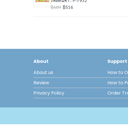
รหัสสินค้า : P-7932
฿689
฿516
About
Support
About us
How to O
Review
How to 
Privacy Policy
Order Tr