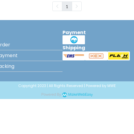
1
Payment
rder
Shipping
Payment
acking
Copyright 2023 | All Rights Reserved | Powered by MWE
Powered By
MakeWebEasy