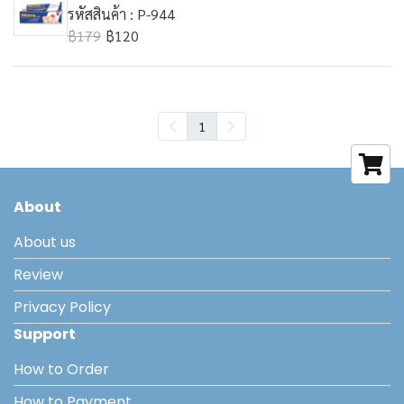
รหัสสินค้า : P-944
฿179
฿120
1
About
About us
Review
Privacy Policy
Support
How to Order
How to Payment