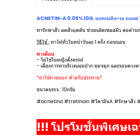
ACNETIN-A 0.05% 10G. แอคเนติน-เอ หลอด 1
ทารักษาสิว ลดสิวอุดตัน ช่วยผลัดเซลล์ผิว ต่อต้านกา
วิธีใช้ :
ทาให้ทั่วใบหน้าวันละ 1 ครั้ง ก่อนนอน
คำเตือน
- ไม่ใช้ในหญิงตั้งครรภ์
- เลี่ยงการทาบริเวณมุมปาก มุมจมูก และรอบดวงต
*ยาใช้ภายนอก ห้ามรับประทาน*
ขนาดบรรจุ : 10กรัม
#acnetina #tretinoin #วิตามินA #รักษาสิว #สิ
!!! โปรโมชั่นพิเศษเฉพา