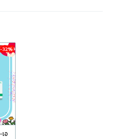
-32%
-เอ