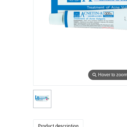
⚲
Hover to zoo
Product description