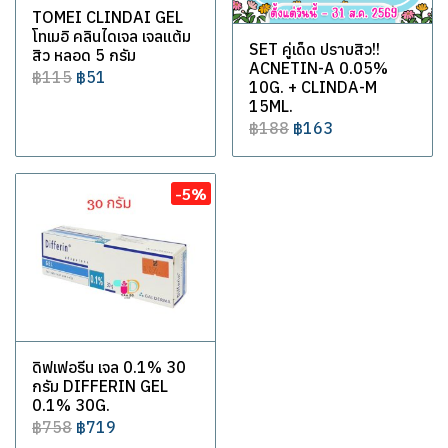
TOMEI CLINDAI GEL
โทเมอิ คลินไดเจล เจลแต้ม
SET คู่เด็ด ปราบสิว!!
สิว หลอด 5 กรัม
ACNETIN-A 0.05%
฿115
฿51
10G. + CLINDA-M
15ML.
฿188
฿163
-5%
ดิฟเฟอรีน เจล 0.1% 30
กรัม DIFFERIN GEL
0.1% 30G.
฿758
฿719