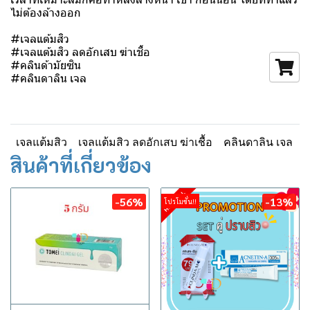
ไม่ต้องล้างออก
#เจลแต้มสิว
#เจลแต้มสิว ลดอักเสบ ฆ่าเชื้อ
#คลินด้ามัยซิน
#คลินดาลิน เจล
เจลแต้มสิว
เจลแต้มสิว ลดอักเสบ ฆ่าเชื้อ
คลินดาลิน เจล
สินค้าที่เกี่ยวข้อง
-56%
-13%
โปรโมชั่น!!