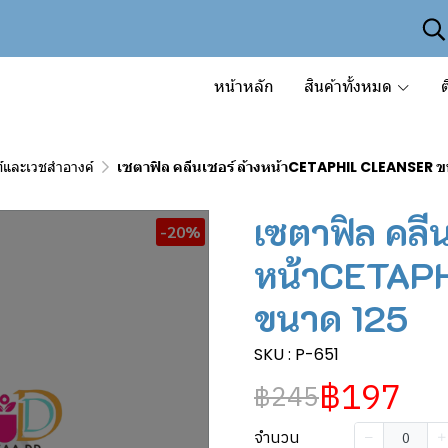
หน้าหลัก
สินค้าทั้งหมด
ต
์และเวชสำอางค์
เซตาฟิล คลีนเซอร์ ล้างหน้าCETAPHIL CLEANSER ข
เซตาฟิล คลีน
-20%
หน้าCETAP
ขนาด 125
SKU : P-651
฿197
฿245
จำนวน