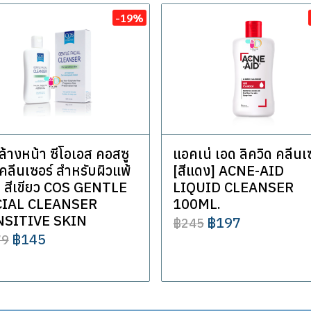
-19%
ล้างหน้า ซีโอเอส คอสซู
แอคเน่ เอด ลิควิด คลีนเ
 คลีนเซอร์ สำหรับผิวแพ้
[สีแดง] ACNE-AID
ย สีเขียว COS GENTLE
LIQUID CLEANSER
CIAL CLEANSER
100ML.
NSITIVE SKIN
฿197
฿245
฿145
79