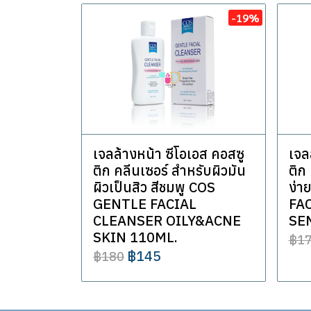
-19%
เจลล้างหน้า ซีโอเอส คอสซู
เจล
ติก คลีนเซอร์ สำหรับผิวมัน
ติก
ผิวเป็นสิว สีชมพู COS
ง่า
GENTLE FACIAL
FA
CLEANSER OILY&ACNE
SE
SKIN 110ML.
฿1
฿145
฿180