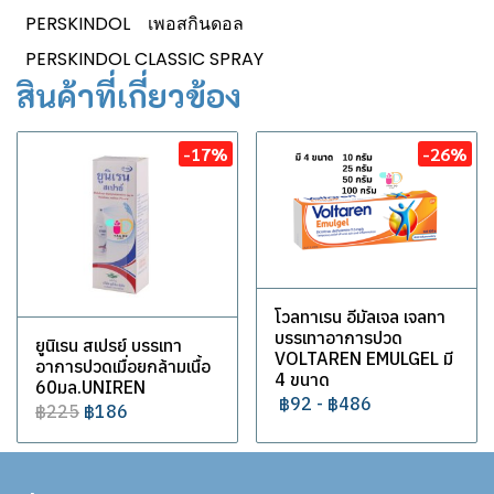
PERSKINDOL
เพอสกินดอล
PERSKINDOL CLASSIC SPRAY
สินค้าที่เกี่ยวข้อง
-17%
-26%
โวลทาเรน อีมัลเจล เจลทา
บรรเทาอาการปวด
ยูนิเรน สเปรย์ บรรเทา
VOLTAREN EMULGEL มี
อาการปวดเมื่อยกล้ามเนื้อ
4 ขนาด
60มล.UNIREN
฿92
-
฿486
฿225
฿186