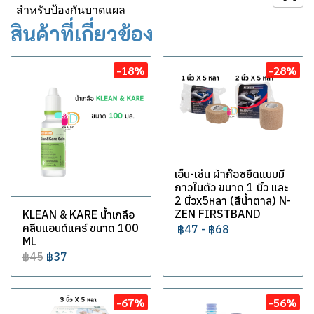
สำหรับป้องกันบาดแผล
สินค้าที่เกี่ยวข้อง
-18%
-28%
เอ็น-เซ่น ผ้าก๊อซยืดแบบมี
กาวในตัว ขนาด 1 นิ้ว และ
2 นิ้วx5หลา (สีน้ำตาล) N-
ZEN FIRSTBAND
KLEAN & KARE น้ำเกลือ
คลีนแอนด์แคร์ ขนาด 100
฿47
-
฿68
ML
฿45
฿37
-67%
-56%