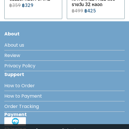
รายวัน 32 หลอด
฿359
฿329
฿499
฿425
About
About us
Review
Privacy Policy
Support
How to Order
How to Payment
Order Tracking
Payment