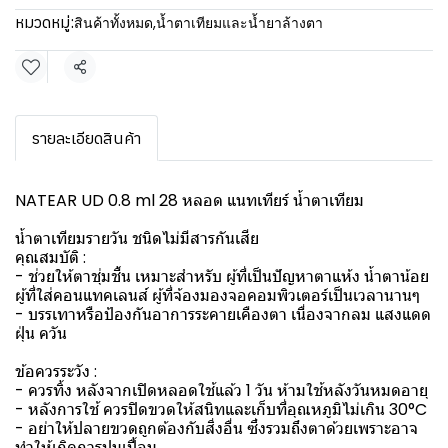
หมวดหมู่:
สินค้าทั้งหมด
,
น้ำตาเทียมและน้ำยาล้างตา
แชร์
รายละเอียดสินค้า
NATEAR UD 0.8 ml 28 หลอด แนทเทียร์ น้ำตาเทียม
น้ำตาเทียมรายวัน ชนิดไม่มีสารกันเสีย
คุณสมบัติ :
- ช่วยให้ตาชุ่มชื้น เหมาะสำหรับ ผู้ที่เป็นปัญหาตาแห้ง น้ำตาน้อย
ผู้ที่ใส่คอนแทคเลนส์ ผู้ที่จ้องมองจอคอมพิวเตอร์เป็นเวลานานๆ
- บรรเทาหรือป้องกันอาการระคายเคืองตา เนื่องจากลม แสงแดด
ฝุ่น ควัน
ข้อควรระวัง :
- ควรทิ้ง หลังจากเปิดหลอดใช้แล้ว 1 วัน ห้ามใช้หลังวันหมดอายุ
- หลังการใช้ ควรปิดขวดให้สนิทและเก็บที่อุณหภูมิไม่เกิน 30°C
- อย่าให้ปลายขวดถูกต้องกับสิ่งอื่น ซึ่งรวมถึงตาด้วยเพราะอาจ
ทำให้เกิดการปนเปื้อน