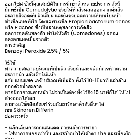
ออกไซด์ ซึ่งมีคุณสมบัติในการรักษาสิวหลายประการ ดังนี้
มีฤทธิ์เป็น Comedolytic ช่วยให้หัวสิวหลุดออกจากตุ่มสิว
ละลายสิวอุดตัน สิวเสี้ยน และยังช่วยลดความมันบนใบหน้า
ฆ่าเชื้อแบคทีเรีย โดยเฉพาะเชื้อ Propionibacterium acnes
หรือ P.acnes ซึ่งเป็นสาเหตุของการเกิดสิว
ลดการอุดตันของสิว ทำให้หัวสิว (Comedones) ลดลง
ลดรอยแผลเป็นจากสิว
สารสำคัญ
Benzoyl Peroxide 2.5% / 5%
วิธีใช้
ทำความสะอาดบริเวณที่เป็นสิว ด้วยน้ำและผลิตภัณฑ์ทำความ
สะอาดผิว แล้วเช็ดให้แห้ง
แต้ม แบนแซค เอซี บริเวณที่เป็นสิว ทิ้งไว้ 10-15นาที แล้วล้าง
ออกด้วยน้ำสะอาด
หากมีอาการแสบหน้า ไม่จำเป็นต้องทิ้งไว้ถึง 15 นาทีก็ได้ ให้ไป
ล้างออกได้เลย
สามารถใช้ผลิตภัณฑ์ ร่วมกับยารักษาสิวตัวอื่นๆได้
เช่น Skinoren,Differin
ข้อควรระวัง
- หลีกเลี่ยงการถูกแสงแดด ภายหลังการทายา
- ใช้ทาภายนอกเท่านั้น และระวังอย่าให้เข้าตา ปาก และเนื้อเยื่อ