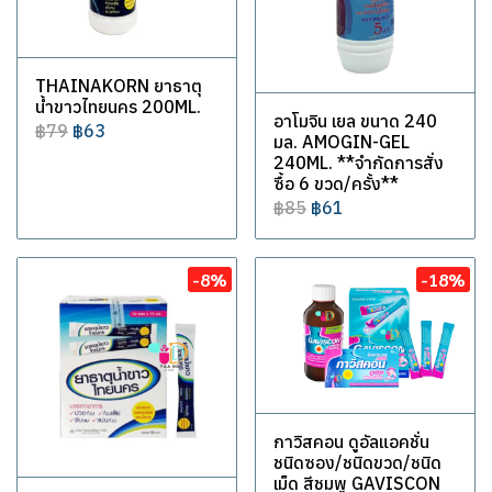
THAINAKORN ยาธาตุ
น้ำขาวไทยนคร 200ML.
อาโมจิน เยล ขนาด 240
฿79
฿63
มล. AMOGIN-GEL
240ML. **จำกัดการสั่ง
ซื้อ 6 ขวด/ครั้ง**
฿85
฿61
-8%
-18%
กาวิสคอน ดูอัลแอคชั่น
ชนิดซอง/ชนิดขวด/ชนิด
เม็ด สีชมพู GAVISCON