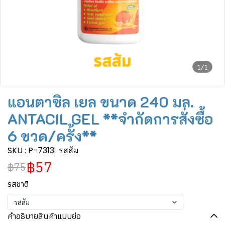
1/1
แอนตาซิล เยล ขนาด 240 มล.
ANTACIL GEL **จำกัดการสั่งซื้อ
6 ขวด/ครั้ง**
SKU : P-7313
รสส้ม
฿57
฿75
รสชาติ
รสส้ม
คำอธิบายสินค้าแบบย่อ