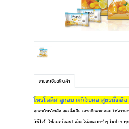
รายละเอียดสินค้า
โพรโพลิส ลูกอม แก้เจ็บคอ สูตรดั้งเ
ลูกอมโพรโพลิส สูตรดั้งเดิม รสชาติกลมกล่อม ให้ความ
วิธีใช้
: ใช้อมครั้งละ 1 เม็ด ให้ละลายช้าๆ ในปาก ท