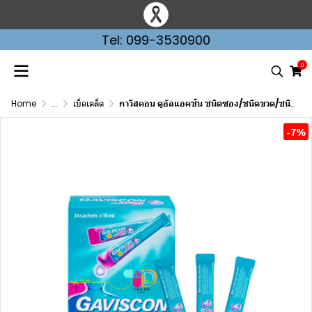
Tel: 099-3530900
0
Home
...
เบ็ดเตล็ด
กาวิสคอน ดูอัลแอคชั่น ชนิดซอง/ชนิดขวด/ชนิดเม็ด สีชมพู GAVISCON DUAL ACTION
-7%