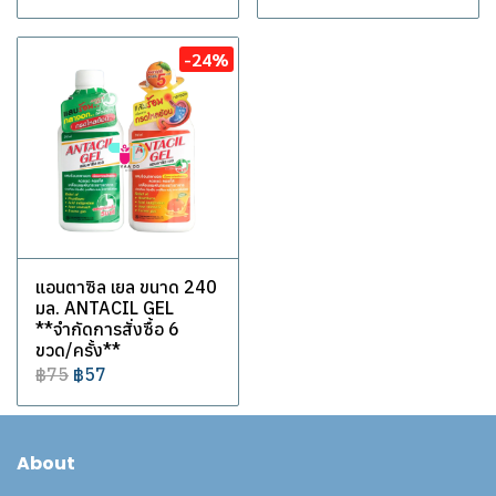
-24%
แอนตาซิล เยล ขนาด 240
มล. ANTACIL GEL
**จำกัดการสั่งซื้อ 6
ขวด/ครั้ง**
฿75
฿57
About