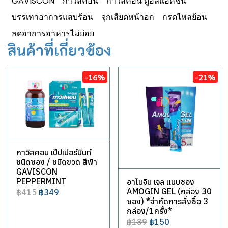
GAVISCON
กาวิสคอน
กาวิสคอน ดูอัลแอคชั่น
บรรเทาอาการแสบร้อน
จุกเสียดหน้าอก
กรดไหลย้อน
ลดอาการอาหารไม่ย่อย
สินค้าที่เกี่ยวข้อง
-16%
-21%
กาวิสคอน เป๊ปเปอร์มินท์
ชนิดซอง / ชนิดขวด สีฟ้า
GAVISCON
PEPPERMINT
อาโมจิน เจล แบบซอง
AMOGIN GEL (กล่อง 30
฿415
฿349
ซอง) *จำกัดการสั่งซื้อ 3
กล่อง/1ครั้ง*
฿189
฿150