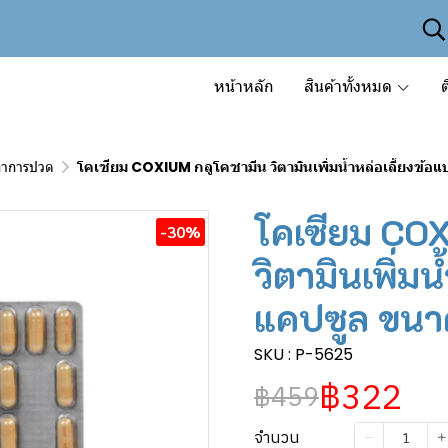
หน้าหลัก
สินค้าทั้งหมด
ต
อาการปวด
โคเซียม COXIUM กลูโคซามีน วิตามินเพิ่มน้ำหล่อเลี้ยงข
โคเซียม CO
-30%
วิตามินเพิ่มน
แคปซูล ขนา
SKU : P-5625
฿322
฿459
จำนวน