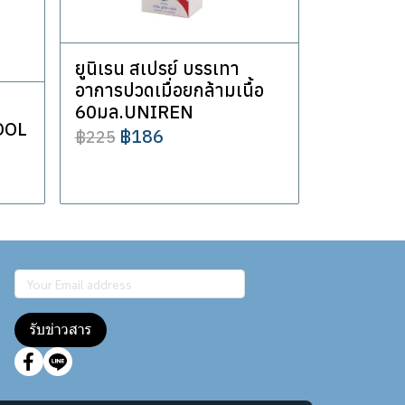
ยูนิเรน สเปรย์ บรรเทา
อาการปวดเมื่อยกล้ามเนื้อ
60มล.UNIREN
OOL
฿186
฿225
รับข่าวสาร