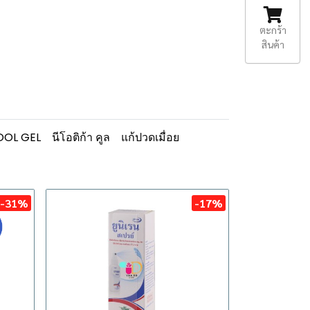
ตะกร้า
สินค้า
OOL GEL
นีโอติก้า คูล
แก้ปวดเมื่อย
-31%
-17%