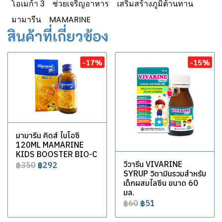
โอเมก้า 3
ช่วยเจริญอาหาร
เสริมสร้างภูมิต้านทาน
มามารีน
MAMARINE
สินค้าที่เกี่ยวข้อง
-17%
-15%
มามารีน คิดส์ ไบโอซี
120ML MAMARINE
KIDS BOOSTER BIO-C
วีวารีน VIVARINE
฿350
฿292
SYRUP วิตามินรวมสำหรับ
เด็กผสมไลซีน ขนาด 60
มล.
฿60
฿51