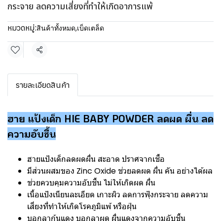
กระจาย ลดความเสี่ยงที่ทำให้เกิดอาการแพ้
หมวดหมู่:
สินค้าทั้งหมด
,
เบ็ดเตล็ด
แชร์
รายละเอียดสินค้า
ฮาย แป้งเด็ก HIE BABY POWDER ลดผด ผื่น ลด
ความอับชื้น
ฮายแป้งเด็กลดผดผื่น สะอาด ปราศจากเชื้อ
มีส่วนผสมของ Zinc Oxide ช่วยลดผด ผื่น คัน อย่างได้ผล
ช่วยควบคุมความอับชื้น ไม่ให้เกิดผด ผื่น
เนื้อแป้งเนียนละเอียด เกาะผิว ลดการฟุ้งกระจาย ลดความ
เสี่ยงที่ทำให้เกิดโรคภูมิแพ้ หรือฝุ่น
บอกลาก้นแดง บอกลาผด ผื่นแดงจากความอับชี้น