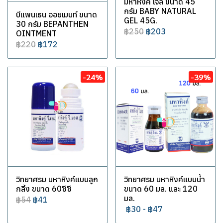
มหาหิงค์ เจล ขนาด 45
กรัม BABY NATURAL
บีแพนเธน ออยเมนท์ ขนาด
GEL 45G.
30 กรัม BEPANTHEN
฿250
฿203
OINTMENT
฿220
฿172
-24%
-39%
วิทยาศรม มหาหิงค์แบบลูก
วิทยาศรม มหาหิงค์แบบน้ำ
กลิ้ง ขนาด 60ซีซี
ขนาด 60 มล. และ 120
มล.
฿54
฿41
฿30
-
฿47