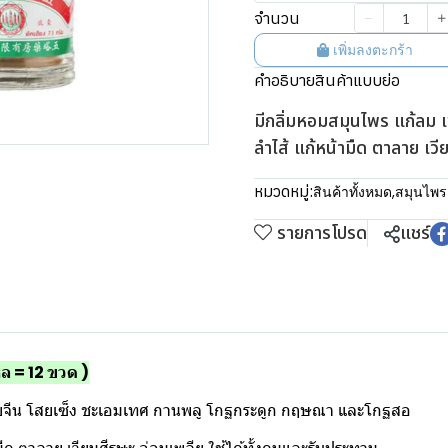
จำนวน
เพิ่มลงตะกร้า
คำอธิบายสินค้าแบบย่อ
มีกลิ่มหอมสมุนไพร แก้ลม เ
ลำไส้ แก้หน้ามืด ตาลาย เวี
หมวดหมู่:
สินค้าทั้งหมด
,
สมุนไพร
รายการโปรด
แชร์
หล = 12 ขวด )
เชยจีน โสยเซ็ง ชะเอมเทศ กานพลู โกฐกระดูก กฤษณา และโกฐสอ