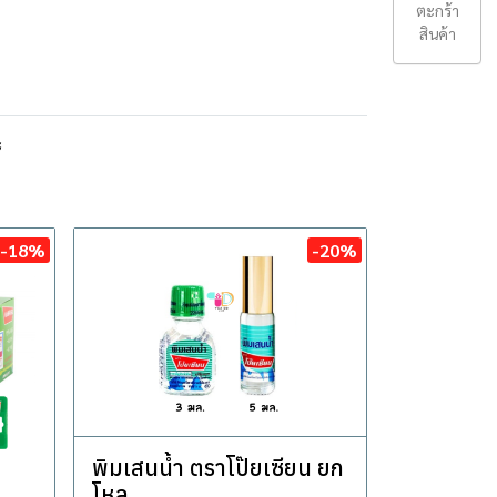
ตะกร้า
สินค้า
ะ
-18%
-20%
พิมเสนน้ำ ตราโป๊ยเซียน ยก
โหล