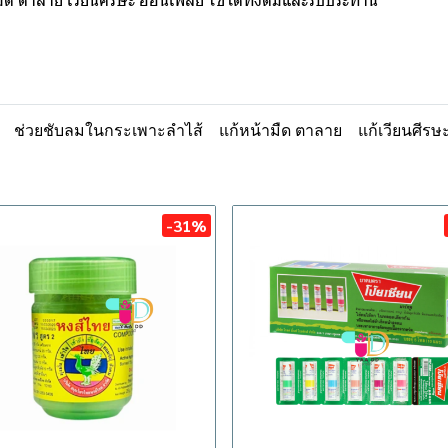
มืด ตาลาย เวียนศีรษะ อ่อนเพลีย ใช้ได้ทั้งดมและรับประทาน
ช่วยชับลมในกระเพาะลำไส้
แก้หน้ามืด ตาลาย
แก้เวียนศีรษ
-31%