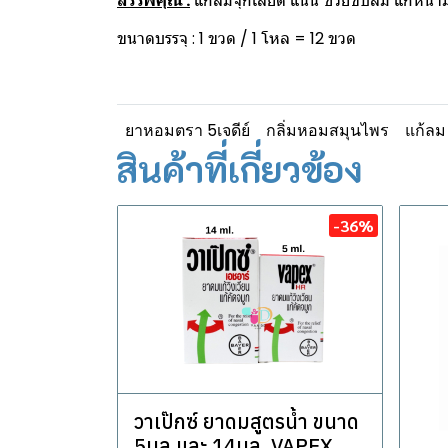
สรรพคุณ :
แก้ลมจุกเสียด แน่น ช่วยขับลม แก้หน้า
ขนาดบรรจุ : 1 ขวด / 1 โหล = 12 ขวด
ยาหอมตรา 5เจดีย์
กลิ่มหอมสมุนไพร
แก้ลม
สินค้าที่เกี่ยวข้อง
-36%
วาเป๊กซ์ ยาดมสูตรน้ำ ขนาด
5มล.และ 14มล. VAPEX