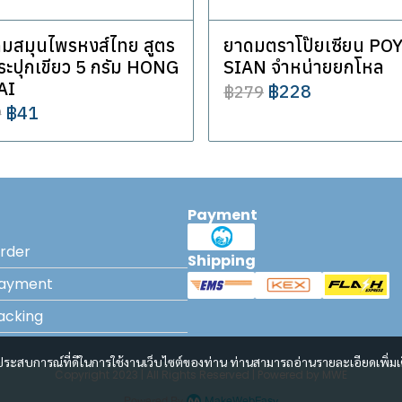
มสมุนไพรหงส์ไทย สูตร
ยาดมตราโป๊ยเซียน PO
ระปุกเขียว 5 กรัม HONG
SIAN จำหน่ายยกโหล
AI
฿228
฿279
฿41
9
Payment
rder
Shipping
Payment
acking
และประสบการณ์ที่ดีในการใช้งานเว็บไซต์ของท่าน ท่านสามารถอ่านรายละเอียดเพิ่มเ
Copyright 2023 | All Rights Reserved | Powered by MWE
Powered By
MakeWebEasy