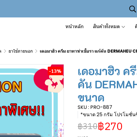
หน้าหลัก
สินค้าทั้งหมด
ต
ด
ยาใช้ภายนอก
เดอมาฮิว ครีม ยาทาฆ่าเชื้อรา แก้คัน DERMAHEU 
เดอมาฮิว ครี
-13%
คัน DERMAH
ขนาด
SKU : PRO-887
*ขนาด 25 กรัม โปรโมชั่น
฿270
฿310