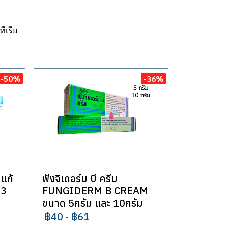
ีเรีย
-50%
-36%
 แก้
ฟังจิเดอร์ม บี ครีม
 3
FUNGIDERM B CREAM
ขนาด 5กรัม และ 10กรัม
฿40
-
฿61