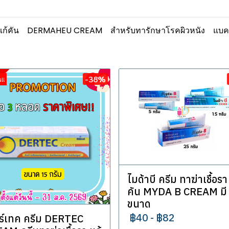
แก้คัน
DERMAHEU CREAM
สำหรับทารักษาโรคผิวหนัง
แบคท
-38%
!!
ไมด้าบี ครีม ทาฆ่าเชื้อรา
คัน MYDA B CREAM มี
ขนาด
฿40
-
฿82
ร์เทค ครีม DERTEC